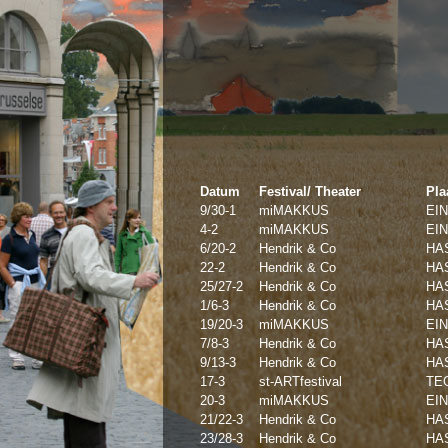
Datum
Festival/ Theater
Pla
9/30-1
miMAKKUS
EI
4-2
miMAKKUS
EI
6/20-2
Hendrik & Co
HA
22-2
Hendrik & Co
HA
25/27-2
Hendrik & Co
HA
1/6-3
Hendrik & Co
HA
19/20-3
miMAKKUS
EI
7/8-3
Hendrik & Co
HA
9/13-3
Hendrik & Co
HA
17-3
st-ARTfestival
TE
20-3
miMAKKUS
EI
21/22-3
Hendrik & Co
HA
23/28-3
Hendrik & Co
HA