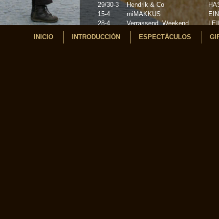
29/30-3
Hendrik & Co
HA
15-4
miMAKKUS
EI
28-4
Verrassend Weekend
LE
6-5
miMAKKUS
EI
INICIO
INTRODUCCIÓN
ESPECTÁCULOS
GI
12-5
Klomppop
OV
20-5
Straatfestival BOKRIJK
GE
26-5
Parkfeesten
OO
3/5-6
miMAKKUS
EI
14-6
Winkelhart Zeezijde
KA
Zomerzonnewendefees op
21-6
EE
de Hees
30-6
Keramiekmarkt
MA
6-7
FestiValderA
SC
14-7
Kom naar de Kern
AP
POETRY,MUSIC,PAINTING
17t/m26-
Eco
and the PLAY of the
7
PA
ACTOR
28-7
Landgoed de Kemphaan
AL
4-8
Achterhoekspektakeltour
UL
11-8
Festeynder
NE
15-8
Parktheaterfestival
DI
31-8
Braderie
TIE