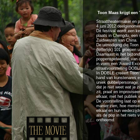
Toon Maas krijgt een 
Straattheatermaker en 
4 juni 2012 deelgenomen
Dit festival wordt een ke
plaats in Chengdu, een 
Zuidwesten van China.
De uitnodiging die Toon
(letterlijk) 101 groepen u
Daarnaast is het bijzon
poppenspelwereld, van d
in vorm een 'Award Exce
straatvoorstelling DOBL
In DOBLE creëert Toon 
hand van kunstenares en
uniek dubbelpersonage. 
dat je niet weet wat je z
zit, praat en improvisee
elkaar, met het publiek 
De voorstelling laat op 
manier zien, hoe mense
elkaar en hun wederzijds
als de pop in het niets v
ontheemd.